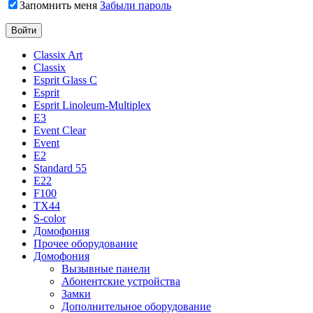
Запомнить меня
Забыли пароль
Classix Art
Classix
Esprit Glass C
Esprit
Esprit Linoleum-Multiplex
E3
Event Clear
Event
E2
Standard 55
E22
F100
TX44
S-color
Домофония
Прочее оборудование
Домофония
Вызывные панели
Абонентские устройства
Замки
Дополнительное оборудование