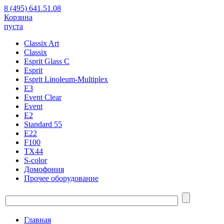
8 (495) 641.51.08
Корзина
пуста
Classix Art
Classix
Esprit Glass C
Esprit
Esprit Linoleum-Multiplex
E3
Event Clear
Event
E2
Standard 55
E22
F100
TX44
S-color
Домофония
Прочее оборудование
Главная