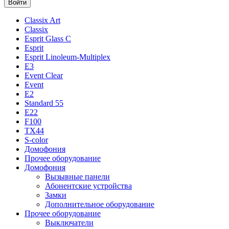
Classix Art
Classix
Esprit Glass C
Esprit
Esprit Linoleum-Multiplex
E3
Event Clear
Event
E2
Standard 55
E22
F100
TX44
S-color
Домофония
Прочее оборудование
Домофония
Вызывные панели
Абонентские устройства
Замки
Дополнительное оборудование
Прочее оборудование
Выключатели