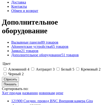
Доставка
Контакты
Обмен и возврат
Дополнительное
оборудование
Вызывные панели
89 товаров
Абонентские устройства
65 товаров
Замки
21 товаров
Дополнительное оборудование
51 товаров
Цвет
Алюминий
4
Антрацит
3
Белый
5
Кремовый
2
Черный
2
Сортировать по:
Хит продаж
названию
новинкам
цене
121900 Соедин. провод BNC Внешняя камера Gira