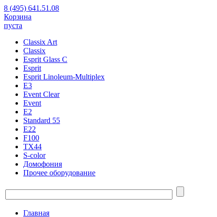
8 (495) 641.51.08
Корзина
пуста
Classix Art
Classix
Esprit Glass C
Esprit
Esprit Linoleum-Multiplex
E3
Event Clear
Event
E2
Standard 55
E22
F100
TX44
S-color
Домофония
Прочее оборудование
Главная