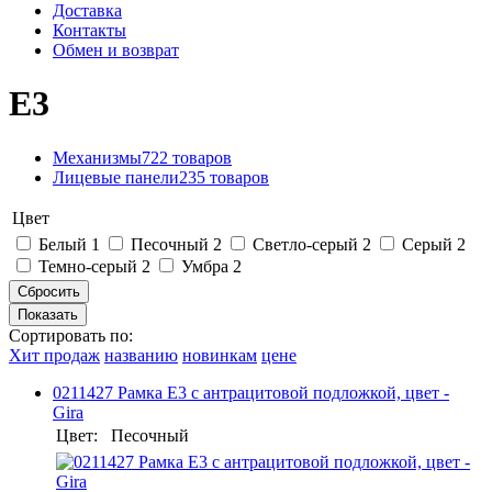
Доставка
Контакты
Обмен и возврат
E3
Механизмы
722 товаров
Лицевые панели
235 товаров
Цвет
Белый
1
Песочный
2
Светло-серый
2
Серый
2
Темно-серый
2
Умбра
2
Сортировать по:
Хит продаж
названию
новинкам
цене
0211427 Рамка E3 с антрацитовой подложкой, цвет -
Gira
Цвет:
Песочный