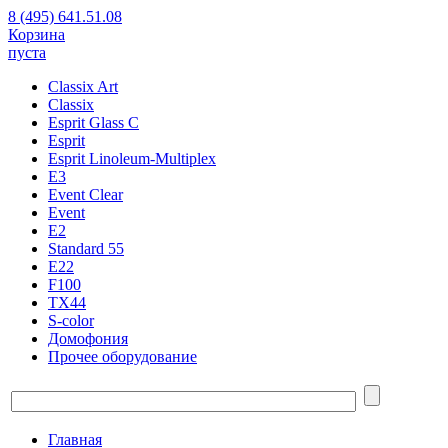
8 (495) 641.51.08
Корзина
пуста
Classix Art
Classix
Esprit Glass C
Esprit
Esprit Linoleum-Multiplex
E3
Event Clear
Event
E2
Standard 55
E22
F100
TX44
S-color
Домофония
Прочее оборудование
Главная