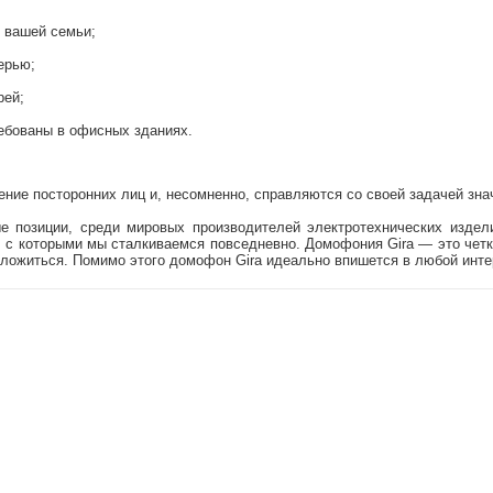
 вашей семьи;
ерью;
рей;
ребованы в офисных зданиях.
ение посторонних лиц и, несомненно, справляются со своей задачей зн
ые позиции, среди мировых производителей электротехнических издел
, с которыми мы сталкиваемся повседневно. Домофония Gira — это четко
оложиться. Помимо этого домофон Gira идеально впишется в любой инте