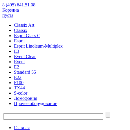
8 (495) 641.51.08
Корзина
пуста
Classix Art
Classix
Esprit Glass C
Esprit
Esprit Linoleum-Multiplex
E3
Event Clear
Event
E2
Standard 55
E22
F100
TX44
S-color
Домофония
Прочее оборудование
Главная