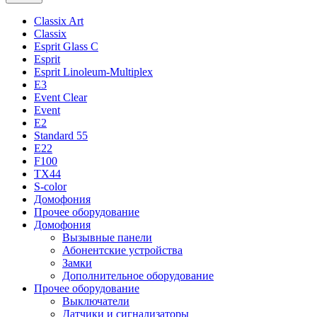
Classix Art
Classix
Esprit Glass C
Esprit
Esprit Linoleum-Multiplex
E3
Event Clear
Event
E2
Standard 55
E22
F100
TX44
S-color
Домофония
Прочее оборудование
Домофония
Вызывные панели
Абонентские устройства
Замки
Дополнительное оборудование
Прочее оборудование
Выключатели
Датчики и сигнализаторы