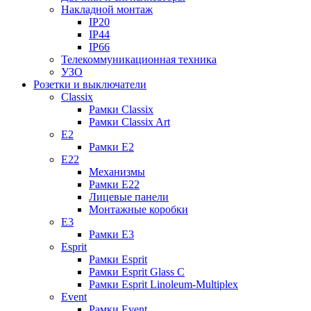
Накладной монтаж
IP20
IP44
IP66
Телекоммуникационная техника
УЗО
Розетки и выключатели
Classix
Рамки Classix
Рамки Classix Art
E2
Рамки E2
E22
Механизмы
Рамки E22
Лицевые панели
Монтажные коробки
E3
Рамки E3
Esprit
Рамки Esprit
Рамки Esprit Glass C
Рамки Esprit Linoleum-Multiplex
Event
Рамки Event