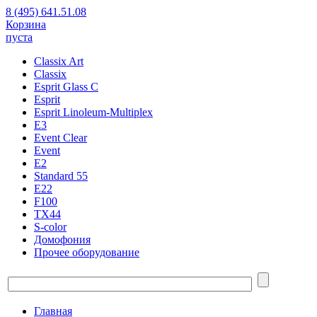
8 (495) 641.51.08
Корзина
пуста
Classix Art
Classix
Esprit Glass C
Esprit
Esprit Linoleum-Multiplex
E3
Event Clear
Event
E2
Standard 55
E22
F100
TX44
S-color
Домофония
Прочее оборудование
Главная