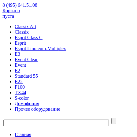
8 (495) 641.51.08
Корзина
пуста
Classix Art
Classix
Esprit Glass C
Esprit
Esprit Linoleum-Multiplex
E3
Event Clear
Event
E2
Standard 55
E22
F100
TX44
S-color
Домофония
Прочее оборудование
Главная