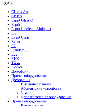
Classix Art
Classix
Esprit Glass C
Esprit
Esprit Linoleum-Multiplex
E3
Event Clear
Event
E2
Standard 55
E22
F100
TX44
S-color
Домофония
Прочее оборудование
Домофония
Вызывные панели
Абонентские устройства
Замки
Дополнительное оборудование
Прочее оборудование
Выключатели