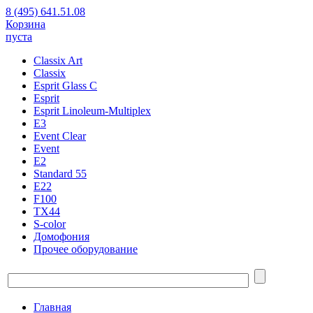
8 (495) 641.51.08
Корзина
пуста
Classix Art
Classix
Esprit Glass C
Esprit
Esprit Linoleum-Multiplex
E3
Event Clear
Event
E2
Standard 55
E22
F100
TX44
S-color
Домофония
Прочее оборудование
Главная